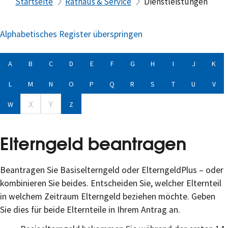
Startseite
Rathaus & Service
Dienstleistungen
Alphabetisches Register überspringen
A
B
C
D
E
F
G
H
I
J
K
L
M
N
O
P
Q
R
S
T
U
V
X
Y
W
Z
Elterngeld beantragen
Beantragen Sie Basiselterngeld oder ElterngeldPlus – oder
kombinieren Sie beides. Entscheiden Sie, welcher Elternteil
in welchem Zeitraum Elterngeld beziehen möchte. Geben
Sie dies für beide Elternteile in Ihrem Antrag an.