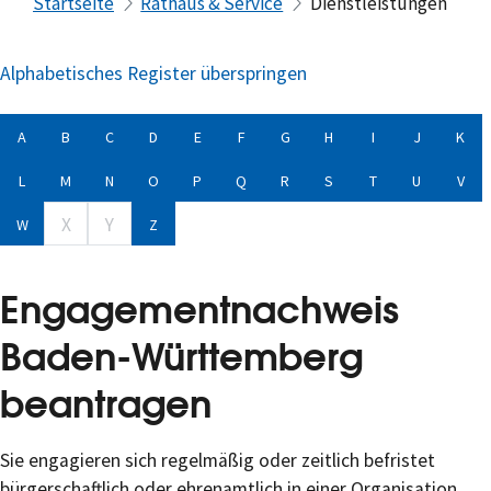
Startseite
Rathaus & Service
Dienstleistungen
Alphabetisches Register überspringen
A
B
C
D
E
F
G
H
I
J
K
L
M
N
O
P
Q
R
S
T
U
V
X
Y
W
Z
Engagementnachweis
Baden-Württemberg
beantragen
Sie engagieren sich regelmäßig oder zeitlich befristet
bürgerschaftlich oder ehrenamtlich in einer Organisation,