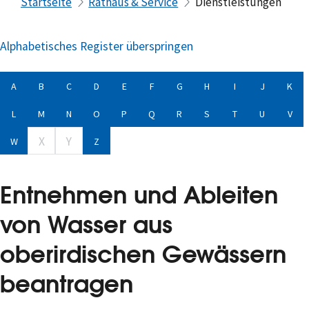
Startseite
Rathaus & Service
Dienstleistungen
Alphabetisches Register überspringen
A
B
C
D
E
F
G
H
I
J
K
L
M
N
O
P
Q
R
S
T
U
V
X
Y
W
Z
Entnehmen und Ableiten
von Wasser aus
oberirdischen Gewässern
beantragen