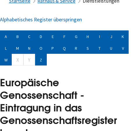
Startseite
Rathaus & Service
Dienstleistungen
Alphabetisches Register überspringen
A
B
C
D
E
F
G
H
I
J
K
L
M
N
O
P
Q
R
S
T
U
V
X
Y
W
Z
Europäische
Genossenschaft -
Eintragung in das
Genossenschaftsregister