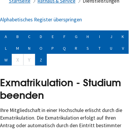
Startseite
Rathaus & Service
Dienstleistungen
Alphabetisches Register überspringen
A
B
C
D
E
F
G
H
I
J
K
L
M
N
O
P
Q
R
S
T
U
V
X
Y
W
Z
Exmatrikulation - Studium
beenden
Ihre Mitgliedschaft in einer Hochschule erlischt durch die
Exmatrikulation. Die Exmatrikulation erfolgt auf Ihren
Antrag oder automatisch durch den Eintritt bestimmter