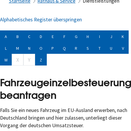
Startseite
Rathaus & Service
Dienstleistungen
Alphabetisches Register überspringen
A
B
C
D
E
F
G
H
I
J
K
L
M
N
O
P
Q
R
S
T
U
V
X
Y
W
Z
Fahrzeugeinzelbesteuerun
beantragen
Falls Sie ein neues Fahrzeug im EU-Ausland erwerben, nach
Deutschland bringen und hier zulassen, unterliegt dieser
Vorgang der deutschen Umsatzsteuer.