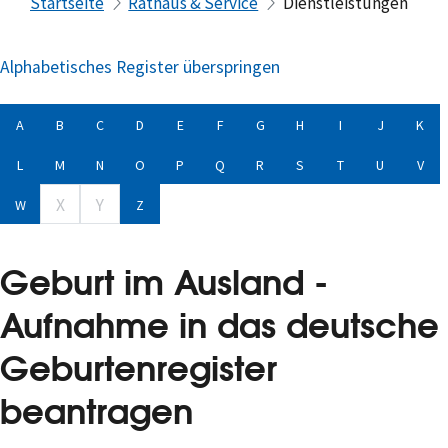
Startseite
Rathaus & Service
Dienstleistungen
Alphabetisches Register überspringen
A
B
C
D
E
F
G
H
I
J
K
L
M
N
O
P
Q
R
S
T
U
V
X
Y
W
Z
Geburt im Ausland -
Aufnahme in das deutsche
Geburtenregister
beantragen