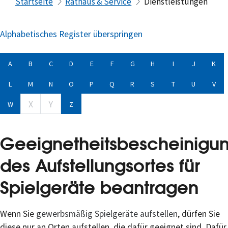
Startseite
Rathaus & Service
Dienstleistungen
Alphabetisches Register überspringen
A
B
C
D
E
F
G
H
I
J
K
L
M
N
O
P
Q
R
S
T
U
V
X
Y
W
Z
Geeignetheitsbescheinigu
des Aufstellungsortes für
Spielgeräte beantragen
Wenn Sie
gewerbsmäßig Spielgeräte aufstellen
, dürfen Sie
diese nur an Orten aufstellen, die dafür geeignet sind. Dafür