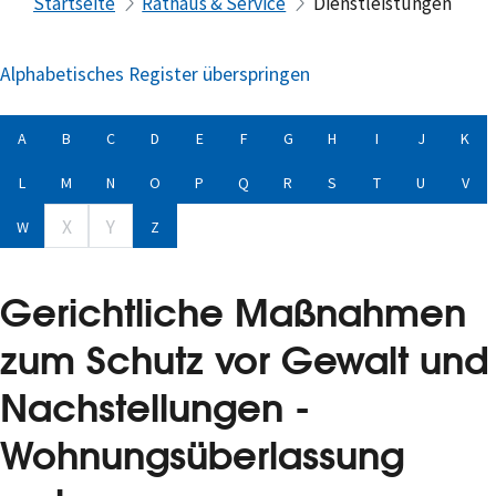
Startseite
Rathaus & Service
Dienstleistungen
Alphabetisches Register überspringen
A
B
C
D
E
F
G
H
I
J
K
L
M
N
O
P
Q
R
S
T
U
V
X
Y
W
Z
Gerichtliche Maßnahmen
zum Schutz vor Gewalt und
Nachstellungen -
Wohnungsüberlassung