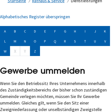
Startseite
Rathaus & Service
Dienstleistungen
Alphabetisches Register überspringen
A
B
C
D
E
F
G
H
I
J
K
L
M
N
O
P
Q
R
S
T
U
V
X
Y
W
Z
Gewerbe ummelden
Wenn Sie den Betriebssitz Ihres Unternehmens innerhalb
des Zuständigkeitsbereichs der bisher schon zuständigen
Gemeinde verlegen möchten, müssen Sie Ihr Gewerbe
ummelden. Gleiches gilt, wenn Sie den Sitz einer
Zweigniederlassung oder unselbständigen Zweigstelle