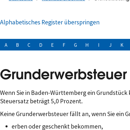
Alphabetisches Register überspringen
A
B
C
D
E
F
G
H
I
J
K
Grunderwerbsteuer
Wenn Sie in Baden-Württemberg ein Grundstück 
Steuersatz beträgt 5,0 Prozent.
Keine Grunderwerbsteuer fällt an, wenn Sie ein 
erben oder geschenkt bekommen,