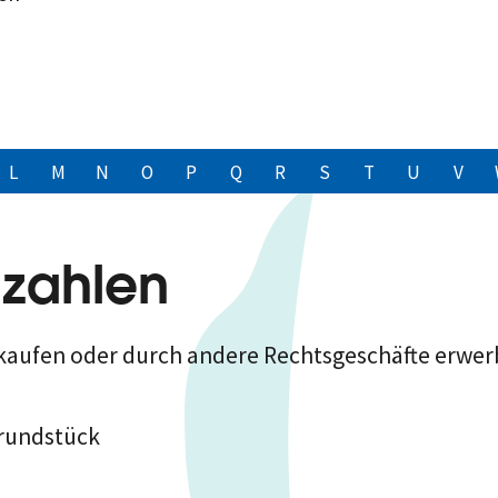
L
M
N
O
P
Q
R
S
T
U
V
 zahlen
kaufen oder durch andere Rechtsgeschäfte erwer
Grundstück