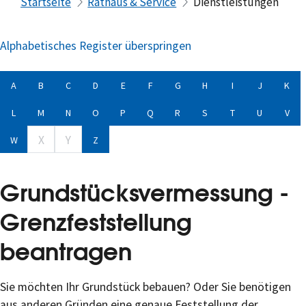
Startseite
Rathaus & Service
Dienstleistungen
Alphabetisches Register überspringen
A
B
C
D
E
F
G
H
I
J
K
L
M
N
O
P
Q
R
S
T
U
V
X
Y
W
Z
Grundstücksvermessung -
Grenzfeststellung
beantragen
Sie möchten Ihr Grundstück bebauen? Oder Sie benötigen
aus anderen Gründen eine genaue Feststellung der