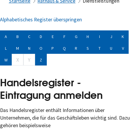
Startseite
Rathaus & Service
Dienstleistungen
Alphabetisches Register überspringen
A
B
C
D
E
F
G
H
I
J
K
L
M
N
O
P
Q
R
S
T
U
V
X
Y
W
Z
Handelsregister -
Eintragung anmelden
Das Handelsregister enthält Informationen über
Unternehmen, die für das Geschäftsleben wichtig sind. Dazu
gehören beispielsweise