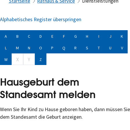
Startseite
Rathaus & Service
Dienstleistungen
Alphabetisches Register überspringen
A
B
C
D
E
F
G
H
I
J
K
L
M
N
O
P
Q
R
S
T
U
V
X
Y
W
Z
Hausgeburt dem
Standesamt melden
Wenn Sie Ihr Kind zu Hause geboren haben, dann müssen Sie
dem Standesamt die Geburt anzeigen.