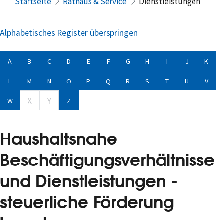
Startseite
Rathaus & Service
Dienstleistungen
Alphabetisches Register überspringen
A
B
C
D
E
F
G
H
I
J
K
L
M
N
O
P
Q
R
S
T
U
V
X
Y
W
Z
Haushaltsnahe
Beschäftigungsverhältnisse
und Dienstleistungen -
steuerliche Förderung