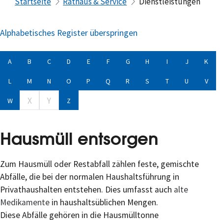
Startseite
Rathaus & Service
Dienstleistungen
Alphabetisches Register überspringen
A
B
C
D
E
F
G
H
I
J
K
L
M
N
O
P
Q
R
S
T
U
V
X
Y
W
Z
Hausmüll entsorgen
Zum Hausmüll oder Restabfall zählen feste, gemischte
Abfälle, die bei der normalen Haushaltsführung in
Privathaushalten entstehen. Dies umfasst auch
alte
Medikamente
in haushaltsüblichen Mengen.
Diese Abfälle gehören in die Hausmülltonne