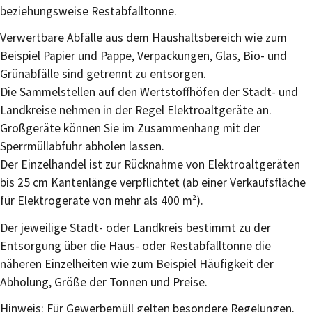
beziehungsweise Restabfalltonne.
Verwertbare Abfälle aus dem Haushaltsbereich wie zum
Beispiel Papier und Pappe, Verpackungen, Glas, Bio- und
Grünabfälle sind g
e
trennt zu entsorgen.
Die Sammelste
l
len auf den Wertstoffhöfen der Stadt- und
Landkreise nehmen in der Regel Elektroaltgeräte an.
Großgeräte können Sie im Zusammenhang mit der
Sperrmüllabfuhr abholen lassen.
Der Einzelhandel ist zur Rücknahme von Elektroaltgeräten
bis 25 cm Kantenlänge verpflichtet (ab einer Verkaufsfläche
für Elektrogeräte von mehr als 400 m²).
Der jeweilige Stadt- oder Landkreis bestimmt zu der
Entsorgung über die Haus- oder Restabfal
l
tonne
die
näheren Einzelheiten
wie zum Beispiel Häufigkeit der
Abholung, Größe der Tonnen und Preise.
Hinweis:
Für Gewerbemüll gelten besondere Regelungen.