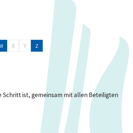
X
Y
W
Z
chritt ist, gemeinsam mit allen Beteiligten