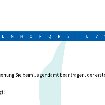
L
M
N
O
P
Q
R
S
T
U
V
ehung Sie beim Jugendamt beantragen, der erste S
gt: