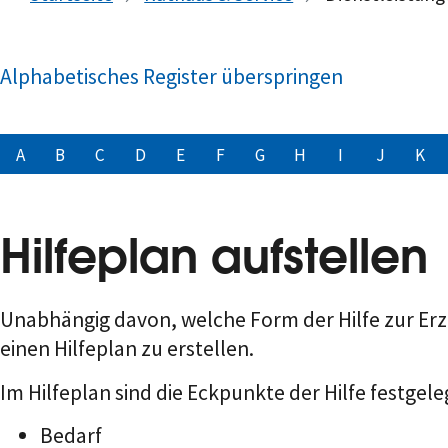
Alphabetisches Register überspringen
A
B
C
D
E
F
G
H
I
J
K
Hilfeplan aufstellen
Unabhängig davon, welche Form der Hilfe zur Erzi
einen Hilfeplan zu erstellen.
Im Hilfeplan sind die Eckpunkte der Hilfe festgele
Bedarf