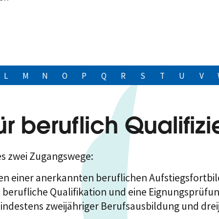
L
M
N
O
P
Q
R
S
T
U
V
 beruflich Qualifiz
es zwei Zugangswege:
 einer anerkannten beruflichen Aufstiegsfortbild
erufliche Qualifikation und eine Eignungsprüfu
mindestens zweijähriger Berufsausbildung und dreij