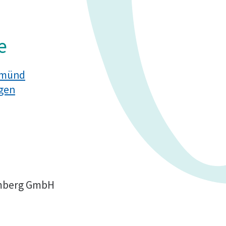
e
 Gmünd
ngen
emberg GmbH