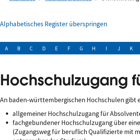
Alphabetisches Register überspringen
A
B
C
D
E
F
G
H
I
J
K
Hochschulzugang für
An baden-württembergischen Hochschulen gibt 
allgemeiner Hochschulzugang für Absolventen
fachgebundener Hochschulzugang über eine b
(Zugangsweg für beruflich Qualifizierte mit 