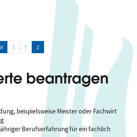
X
Y
W
Z
ierte beantragen
ung, beispielsweise Meister oder Fachwirt
ng
ähriger Berufserfahrung für ein fachlich