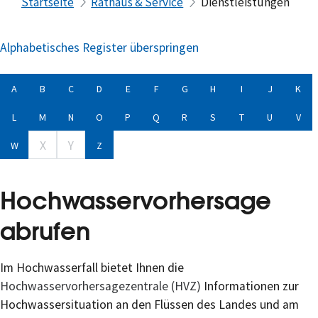
Startseite
Rathaus & Service
Dienstleistungen
Alphabetisches Register überspringen
A
B
C
D
E
F
G
H
I
J
K
L
M
N
O
P
Q
R
S
T
U
V
X
Y
W
Z
Hochwasservorhersage
abrufen
Im Hochwasserfall bietet Ihnen die
Hochwasservorhersagezentrale (HVZ)
Informationen zur
Hochwassersituation an den Flüssen des Landes und am