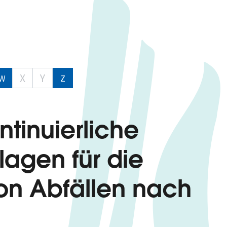
X
Y
W
Z
tinuierliche
lagen für die
on Abfällen nach