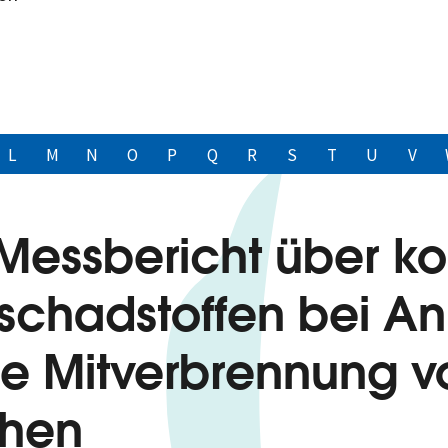
L
M
N
O
P
Q
R
S
T
U
V
Messbericht über kon
schadstoffen bei An
e Mitverbrennung v
chen