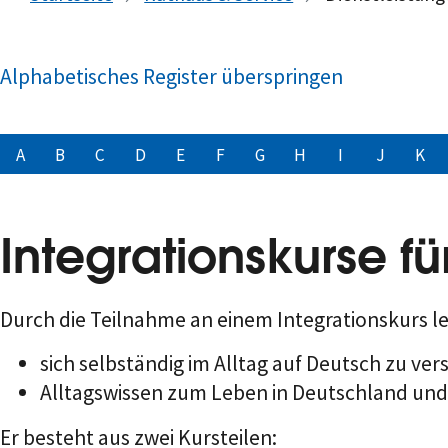
Alphabetisches Register überspringen
A
B
C
D
E
F
G
H
I
J
K
Integrationskurse f
Durch die Teilnahme an einem Integrationskurs l
sich selbständig im Alltag auf Deutsch zu 
Alltagswissen zum Leben in Deutschland und 
Er besteht aus zwei Kursteilen: