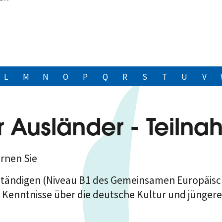
L
M
N
O
P
Q
R
S
T
U
V
ür Ausländer - Teil
ernen Sie
verständigen (Niveau B1 des Gemeinsamen Europäi
Kenntnisse über die deutsche Kultur und jüngere