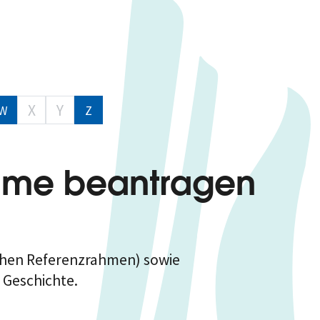
X
Y
W
Z
nahme beantragen
schen Referenzrahmen) sowie
 Geschichte.