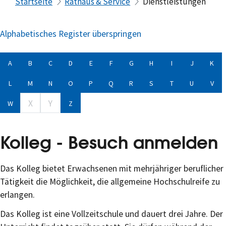
Startseite
Rathaus & Service
Dienstleistungen
Alphabetisches Register überspringen
A
B
C
D
E
F
G
H
I
J
K
L
M
N
O
P
Q
R
S
T
U
V
X
Y
W
Z
Kolleg - Besuch anmelden
Das Kolleg bietet Erwachsenen mit mehrjähriger beruflicher
Tätigkeit die Möglichkeit, die allgemeine Hochschulreife zu
erlangen.
Das Kolleg ist eine Vollzeitschule und dauert drei Jahre. Der