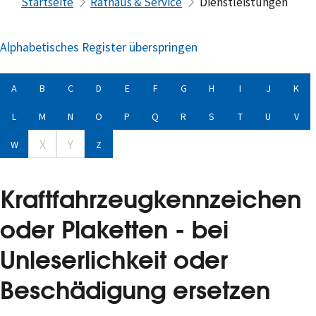
Startseite
Rathaus & Service
Dienstleistungen
Alphabetisches Register überspringen
A
B
C
D
E
F
G
H
I
J
K
L
M
N
O
P
Q
R
S
T
U
V
X
Y
W
Z
Kraftfahrzeugkennzeichen
oder Plaketten - bei
Unleserlichkeit oder
Beschädigung ersetzen