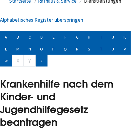
Startseite
Rathaus & Service
Dienstleistungen
Alphabetisches Register überspringen
A
B
C
D
E
F
G
H
I
J
K
L
M
N
O
P
Q
R
S
T
U
V
X
Y
W
Z
Krankenhilfe nach dem
Kinder- und
Jugendhilfegesetz
beantragen