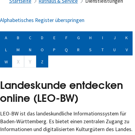
Startseite
Rathaus & Service
Dienstleistungen
Alphabetisches Register überspringen
A
B
C
D
E
F
G
H
I
J
K
L
M
N
O
P
Q
R
S
T
U
V
X
Y
W
Z
Landeskunde entdecken
online (LEO-BW)
LEO-BW ist das landeskundliche Informationssystem für
Baden-Württemberg. Es bietet einen zentralen Zugang zu
Informationen und digitalisierten Kulturgütern des Landes.