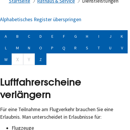
Startseite
Rathaus & Service
Dienstleistungen
Alphabetisches Register überspringen
A
B
C
D
E
F
G
H
I
J
K
L
M
N
O
P
Q
R
S
T
U
V
X
Y
W
Z
Luftfahrerscheine
verlängern
Für eine Teilnahme am Flugverkehr brauchen Sie eine
Erlaubnis. Man unterscheidet in Erlaubnisse für:
Flugzeuge