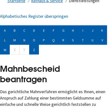
Startseite
Rathaus & Service
Dienstleistungen
Alphabetisches Register überspringen
A
B
C
D
E
F
G
H
I
J
K
L
M
N
O
P
Q
R
S
T
U
V
X
Y
W
Z
Mahnbescheid
beantragen
Das gerichtliche Mahnverfahren ermöglicht es Ihnen, einen
Anspruch auf Zahlung einer bestimmten Geldsumme auf
einfache und schnelle Weise gerichtlich feststellen zu