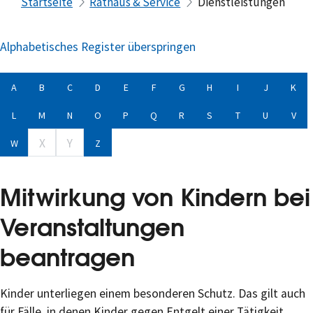
Startseite
Rathaus & Service
Dienstleistungen
Alphabetisches Register überspringen
A
B
C
D
E
F
G
H
I
J
K
L
M
N
O
P
Q
R
S
T
U
V
X
Y
W
Z
Mitwirkung von Kindern bei
Veranstaltungen
beantragen
Kinder unterliegen einem besonderen Schutz. Das gilt auch
für Fälle, in denen Kinder gegen Entgelt einer Tätigkeit