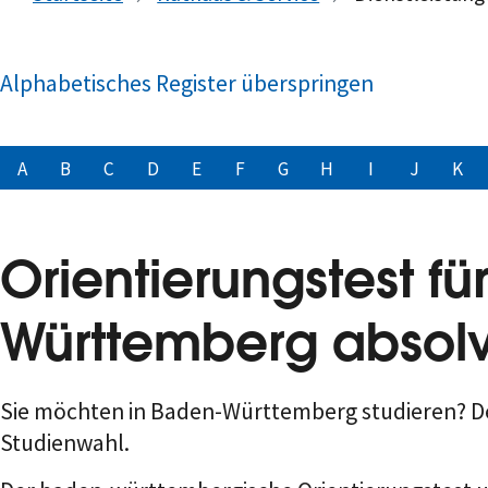
Alphabetisches Register überspringen
A
B
C
D
E
F
G
H
I
J
K
Orientierungstest fü
Württemberg absolv
Sie möchten in Baden-Württemberg studieren? Der 
Studienwahl.