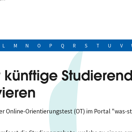
L
M
N
O
P
Q
R
S
T
U
V
r künftige Studieren
ieren
Online-Orientierungstest (OT) im Portal "was-stud