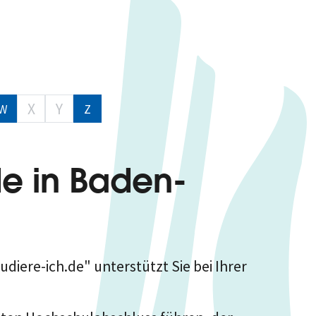
X
Y
W
Z
de in Baden-
iere-ich.de" unterstützt Sie bei Ihrer