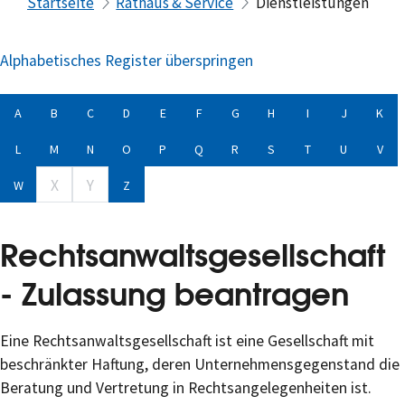
Startseite
Rathaus & Service
Dienstleistungen
Alphabetisches Register überspringen
A
B
C
D
E
F
G
H
I
J
K
L
M
N
O
P
Q
R
S
T
U
V
X
Y
W
Z
Rechtsanwaltsgesellschaft
- Zulassung beantragen
Eine Rechtsanwaltsgesellschaft ist eine Gesellschaft mit
beschränkter Haftung, deren Unternehmensgegenstand die
Beratung und Vertretung in Rechtsangelegenheiten ist.