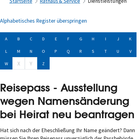
Startseite
Rathaus & Service
Dienstleistungen
Alphabetisches Register überspringen
A
B
C
D
E
F
G
H
I
J
K
L
M
N
O
P
Q
R
S
T
U
V
X
Y
W
Z
Reisepass - Ausstellung
wegen Namensänderung
bei Heirat neu beantragen
Hat sich nach der Eheschließung Ihr Name geändert? Dann
müssen Sie Ihren Reisepass unverzüglich der Passbehörde