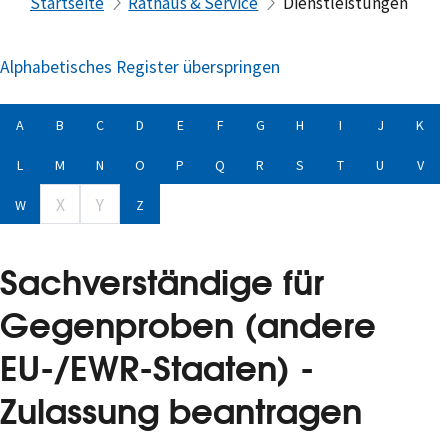
Startseite
Rathaus & Service
Dienstleistungen
Alphabetisches Register überspringen
A
B
C
D
E
F
G
H
I
J
K
L
M
N
O
P
Q
R
S
T
U
V
X
Y
W
Z
Sachverständige für
Gegenproben (andere
EU-/EWR-Staaten) -
Zulassung beantragen