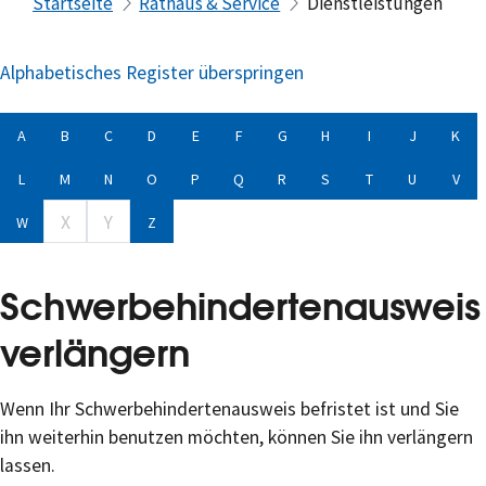
Startseite
Rathaus & Service
Dienstleistungen
Alphabetisches Register überspringen
A
B
C
D
E
F
G
H
I
J
K
L
M
N
O
P
Q
R
S
T
U
V
X
Y
W
Z
Schwerbehindertenausweis
verlängern
Wenn Ihr Schwerbehindertenausweis befristet ist und Sie
ihn weiterhin benutzen möchten, können Sie ihn verlängern
lassen.