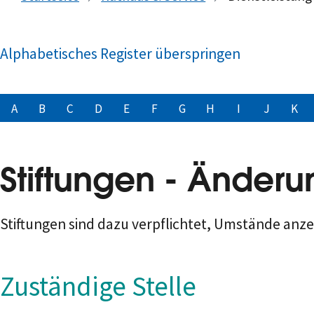
Alphabetisches Register überspringen
A
B
C
D
E
F
G
H
I
J
K
Stiftungen - Änder
Stiftungen sind dazu verpflichtet, Umstände anzei
Zuständige Stelle