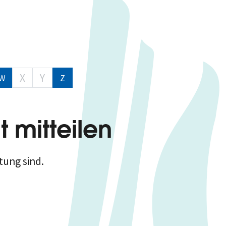
X
Y
W
Z
 mitteilen
tung sind.