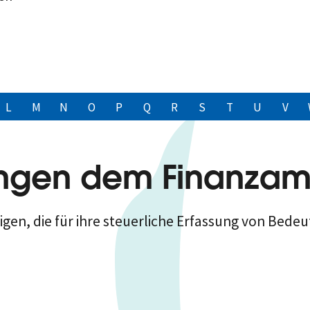
L
M
N
O
P
Q
R
S
T
U
V
ungen dem Finanzamt
gen, die für ihre steuerliche Erfassung von Bedeu