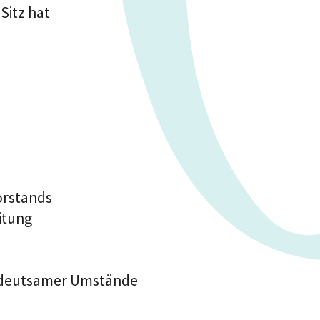
Sitz hat
orstands
itung
edeutsamer Umstände