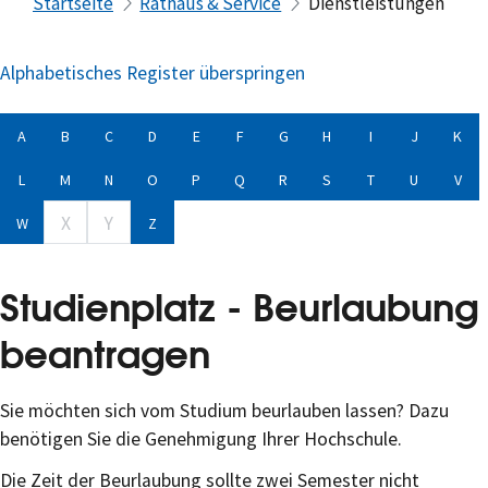
Startseite
Rathaus & Service
Dienstleistungen
Alphabetisches Register überspringen
A
B
C
D
E
F
G
H
I
J
K
L
M
N
O
P
Q
R
S
T
U
V
X
Y
W
Z
Studienplatz - Beurlaubung
beantragen
Sie möchten sich vom Studium beurlauben lassen? Dazu
benötigen Sie die Genehmigung Ihrer Hochschule.
Die Zeit der Beurlaubung sollte zwei Semester nicht