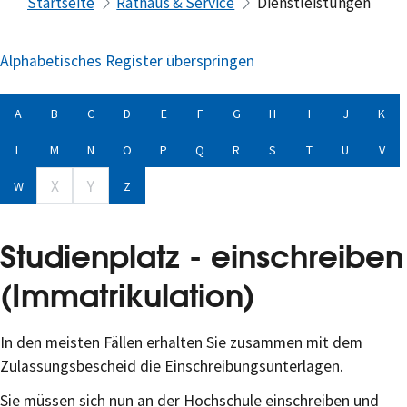
Startseite
Rathaus & Service
Dienstleistungen
Alphabetisches Register überspringen
A
B
C
D
E
F
G
H
I
J
K
L
M
N
O
P
Q
R
S
T
U
V
X
Y
W
Z
Studienplatz - einschreiben
(Immatrikulation)
In den meisten Fällen erhalten Sie zusammen mit dem
Zulassungsbescheid die Einschreibungsunterlagen.
Sie müssen sich nun an der Hochschule einschreiben und