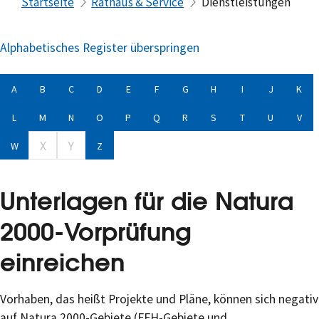
Startseite
Rathaus & Service
Dienstleistungen
Alphabetisches Register überspringen
A
B
C
D
E
F
G
H
I
J
K
L
M
N
O
P
Q
R
S
T
U
V
X
Y
W
Z
Unterlagen für die Natura
2000-Vorprüfung
einreichen
Vorhaben, das heißt Projekte und Pläne, können sich negativ
auf Natura 2000-Gebiete (FFH-Gebiete und