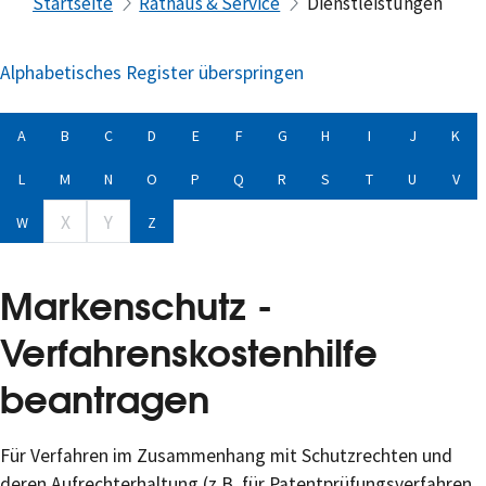
Startseite
Rathaus & Service
Dienstleistungen
Alphabetisches Register überspringen
A
B
C
D
E
F
G
H
I
J
K
L
M
N
O
P
Q
R
S
T
U
V
X
Y
W
Z
Markenschutz -
Verfahrenskostenhilfe
beantragen
Für Verfahren im Zusammenhang mit Schutzrechten und
deren Aufrechterhaltung (z.B. für Patentprüfungsverfahren,