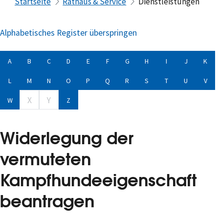
Startseite
Rathaus & Service
Dienstleistungen
Alphabetisches Register überspringen
A
B
C
D
E
F
G
H
I
J
K
L
M
N
O
P
Q
R
S
T
U
V
X
Y
W
Z
Widerlegung der
vermuteten
Kampfhundeeigenschaft
beantragen