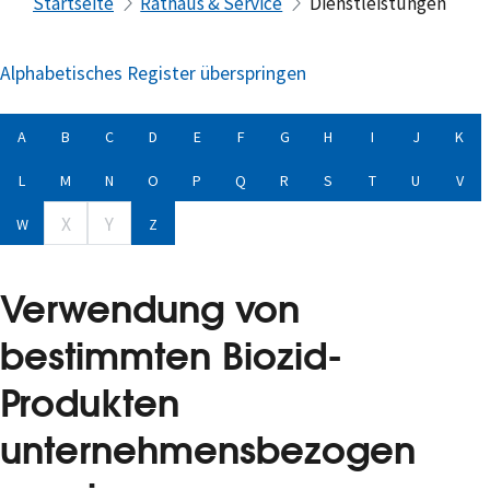
Startseite
Rathaus & Service
Dienstleistungen
Alphabetisches Register überspringen
A
B
C
D
E
F
G
H
I
J
K
L
M
N
O
P
Q
R
S
T
U
V
X
Y
W
Z
Verwendung von
bestimmten Biozid-
Produkten
unternehmensbezogen