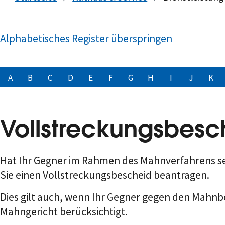
Alphabetisches Register überspringen
A
B
C
D
E
F
G
H
I
J
K
Vollstreckungsbesc
Hat Ihr Gegner im Rahmen des Mahnverfahrens se
Sie einen Vollstreckungsbescheid beantragen.
Dies gilt auch, wenn Ihr Gegner gegen den Mahnb
Mahngericht berücksichtigt.