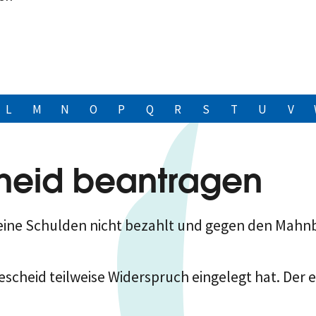
L
M
N
O
P
Q
R
S
T
U
V
heid beantragen
ine Schulden nicht bezahlt und gegen den Mahnb
escheid teilweise Widerspruch eingelegt hat. Der