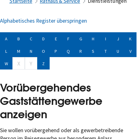
Startseite
Rathaus & Service
Dienstleistungen
Alphabetisches Register überspringen
A
B
C
D
E
F
G
H
I
J
K
L
M
N
O
P
Q
R
S
T
U
V
X
Y
W
Z
Vorübergehendes
Gaststättengewerbe
anzeigen
Sie wollen vorübergehend oder als gewerbetreibende
Person im Reisegewerbe aus besonderem Anlass