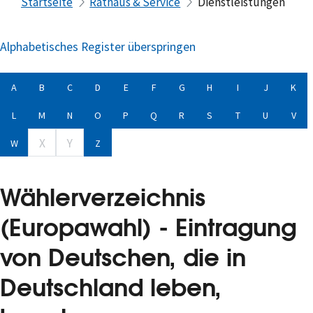
Startseite
Rathaus & Service
Dienstleistungen
Alphabetisches Register überspringen
A
B
C
D
E
F
G
H
I
J
K
L
M
N
O
P
Q
R
S
T
U
V
X
Y
W
Z
Wählerverzeichnis
(Europawahl) - Eintragung
von Deutschen, die in
Deutschland leben,