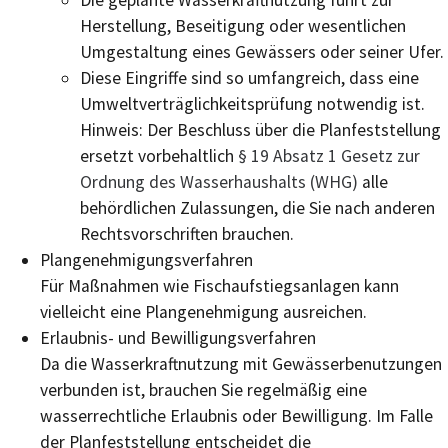
Die geplante Wasserkraftnutzung führt zur
He
r
stellung, Beseitigung oder wesentlichen
Umgesta
l
tung eines Gewässers oder seiner Ufer.
Diese Eingriffe sind so umfangreich, dass eine
Umweltverträglichkeitsprüfung notwendig ist.
Hinweis: Der Beschluss über die Planfeststellung
ersetzt vorbehaltlich
§ 19 Absatz 1 Gesetz zur
Ordnung des Wasserhaushalts (WHG)
alle
behördlichen Zulassungen, die Sie nach anderen
Rechtsvorschriften brauchen.
Plangenehmigungsverfahren
Für Maßnahmen wie Fischaufstiegsanlagen kann
vielleicht eine Plangenehmigung ausreichen.
Erlaubnis- und Bewilligungsverfahren
Da die Wasserkraftnutzung mit Gewässerbenutzungen
verbunden ist, brauchen Sie regelmäßig eine
wasserrechtliche E
r
laubnis oder Bewilligung. Im Falle
der Pla
n
feststellung entscheidet die