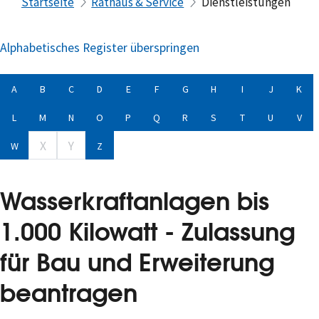
Startseite
Rathaus & Service
Dienstleistungen
Alphabetisches Register überspringen
A
B
C
D
E
F
G
H
I
J
K
L
M
N
O
P
Q
R
S
T
U
V
X
Y
W
Z
Wasserkraftanlagen bis
1.000 Kilowatt - Zulassung
für Bau und Erweiterung
beantragen