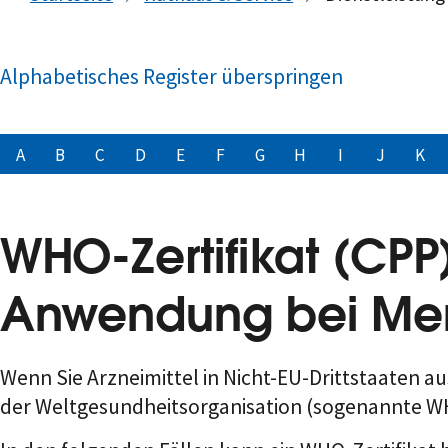
Alphabetisches Register überspringen
A
B
C
D
E
F
G
H
I
J
K
WHO-Zertifikat (CPP)
Anwendung bei Men
Wenn Sie Arzneimittel in Nicht-EU-Drittstaaten au
der Weltgesundheitsorganisation (sogenannte WH