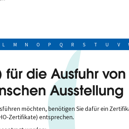
L
M
N
O
P
Q
R
S
T
U
V
 für die Ausfuhr von
schen Ausstellung
sführen möchten, benötigen Sie dafür ein Zertifik
O-Zertifikate) entsprechen.