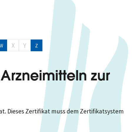
X
Y
W
Z
 Arzneimitteln zur
at. Dieses Zertifikat muss dem Zertifikatsystem