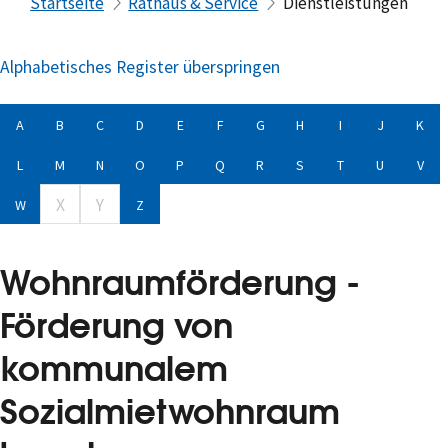
Startseite
Rathaus & Service
Dienstleistungen
Alphabetisches Register überspringen
A
B
C
D
E
F
G
H
I
J
K
L
M
N
O
P
Q
R
S
T
U
V
X
Y
W
Z
Wohnraumförderung -
Förderung von
kommunalem
Sozialmietwohnraum