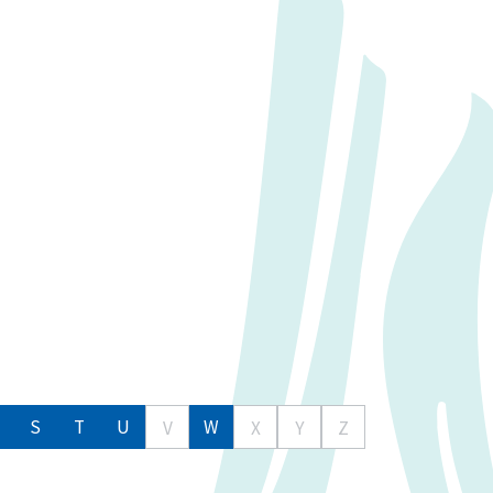
S
T
U
W
V
X
Y
Z