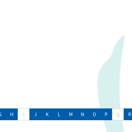
G
H
J
K
L
M
N
O
P
R
I
Q