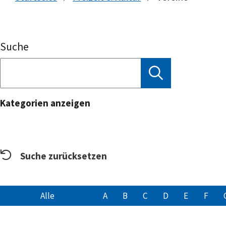
Suche
Kategorien anzeigen
Suche zurücksetzen
Alle
A
B
C
D
E
F