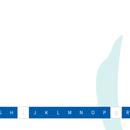
G
H
J
K
L
M
N
O
P
R
I
Q