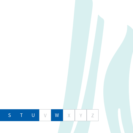
S
T
U
W
V
X
Y
Z