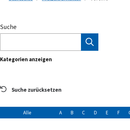
Suche
Kategorien anzeigen
Suche zurücksetzen
Alle
A
B
C
D
E
F