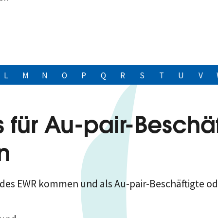
L
M
N
O
P
Q
R
S
T
U
V
 für Au-pair-Beschäf
n
des EWR kommen und als Au-pair-Beschäftigte ode