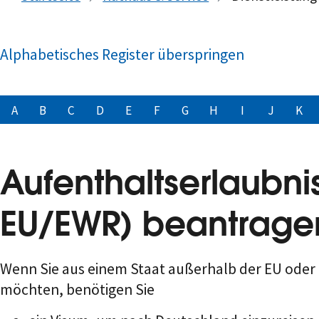
Alphabetisches Register überspringen
A
B
C
D
E
F
G
H
I
J
K
Aufenthaltserlaubnis
EU/EWR) beantrage
Wenn Sie aus einem Staat außerhalb der EU oder 
möchten, benötigen Sie