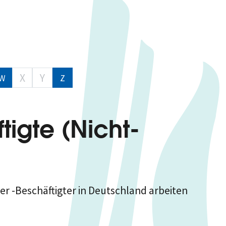
X
Y
W
Z
tigte (Nicht-
r -Beschäftigter in Deutschland arbeiten