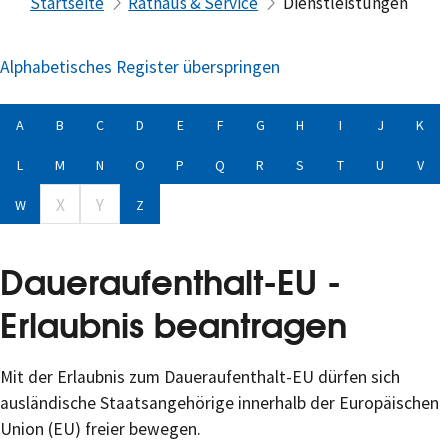
Startseite
Rathaus & Service
Dienstleistungen
Alphabetisches Register überspringen
A
B
C
D
E
F
G
H
I
J
K
L
M
N
O
P
Q
R
S
T
U
V
X
Y
W
Z
Daueraufenthalt-EU -
Erlaubnis beantragen
Mit der Erlaubnis zum Daueraufenthalt-EU dürfen sich
ausländische Staatsangehörige innerhalb der Europäischen
Union (EU) freier bewegen.